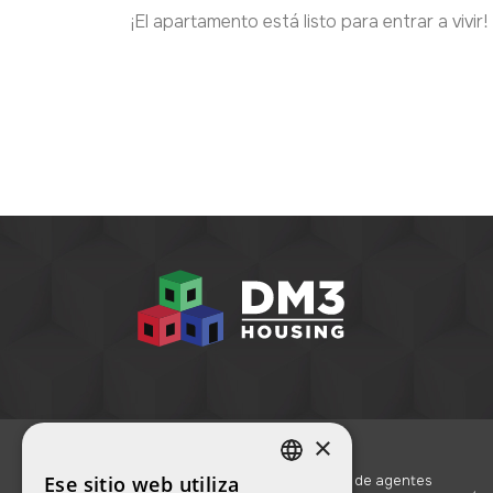
¡El apartamento está listo para entrar a vivir!
×
Ese sitio web utiliza
Registro de agentes
SPANISH