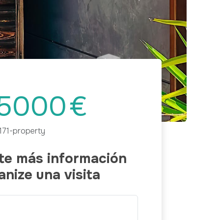
Next
5000
€
171-property
ite más información
anize una visita