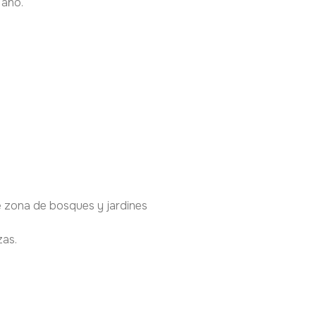
 año.
e zona de bosques y jardines
zas.