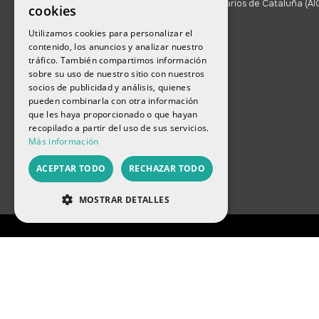
inmobiliarios de Cataluña (AI
cookies
3522)
ENGLISH
Utilizamos cookies para personalizar el
contenido, los anuncios y analizar nuestro
FRENCH
tráfico. También compartimos información
sobre su uso de nuestro sitio con nuestros
CATALAN
socios de publicidad y análisis, quienes
pueden combinarla con otra información
RUSSIAN
que les haya proporcionado o que hayan
recopilado a partir del uso de sus servicios.
Más información
ACEPTAR TODO
RECHAZAR TODO
MOSTRAR DETALLES
COOKIES DE RENDIMIENTO
COOKIES DE PREFERENCIAS
COOKIES DE FUNCIONALIDAD