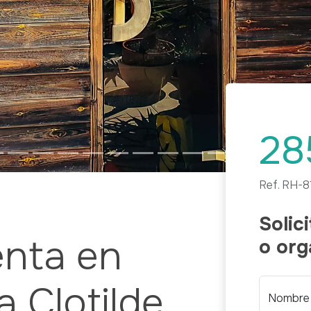
28
Ref.
RH-8
Solic
enta en
o org
a Clotilde
Nombre