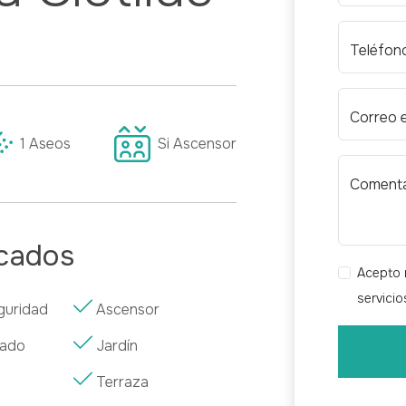
Teléfon
Correo 
1
Aseos
Si
Ascensor
Comenta
acados
Acepto r
servici
guridad
Ascensor
vado
Jardín
Terraza