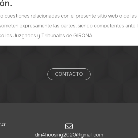
ión.
 o cuestiones relacionadas con el presente sitio web o de las 
se someten expresamente las partes, siendo competentes ante 
uso los Juzgados y Tribunales de GIRONA.
CONTACTO
CAT
dm4housing2020@gmail.com