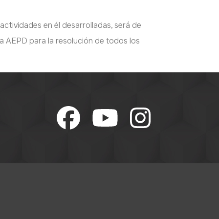
actividades en él desarrolladas, será de
la AEPD para la resolución de todos los