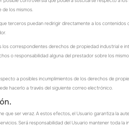
r posible controversia que pudiera suscitarse respecto a los
e de los mismos.
 terceros puedan redirigir directamente a los contenidos c
dor.
s los correspondientes derechos de propiedad industrial e int
erechos o responsabilidad alguna del prestador sobre los mis
especto a posibles incumplimientos de los derechos de propied
ede hacerlo a través del siguiente correo electrónico.
ón.
iene que ser veraz. A estos efectos, el Usuario garantiza la a
s Servicios. Será responsabilidad del Usuario mantener toda l