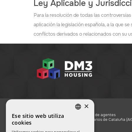
Ley Aplicable y Jurisdicc
Para la resolución de todas las controversias
aplicación la legislación española, a la que 
conflictos derivados o relacionados con su 
×
Ese sitio web utiliza
Registro de agentes
SPANISH
inmobiliarios de Cataluña (AI
cookies
3522)
ENGLISH
Utilizamos cookies para personalizar el