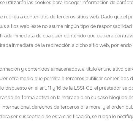
 se utilizarán las cookies para recoger información de carácte
 se redirija a contenidos de terceros sitios web. Dado que el 
sus sitios web, éste no asume ningún tipo de responsabilidad
irada inmediata de cualquier contenido que pudiera contravenir
tirada inmediata de la redirección a dicho sitio web, poniend
ormación y contenidos almacenados, a título enunciativo pero
quier otro medio que permita a terceros publicar contenidos 
 dispuesto en el art. 11 y 16 de la LSSI-CE, el prestador se p
orando de forma activa en la retirada o en su caso bloqueo 
 o internacional, derechos de terceros o la moral y el orden p
iera ser susceptible de esta clasificación, se ruega lo notifi