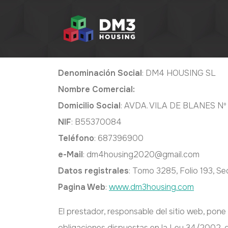
Con la finalidad de dar cumplimiento al artíc
informamos al usuario de nuestros datos:
Denominación Social
: DM4 HOUSING SL
Nombre Comercial:
Domicilio Social
: AVDA. VILA DE BLANES N
NIF
: B55370084
Teléfono
: 687396900
e-Mail
: dm4housing2020@gmail.com
Datos registrales
: Tomo 3285, Folio 193, Se
Pagina Web
:
www.dm3housing.com
El prestador, responsable del sitio web, pone
obligaciones dispuestas en la Ley 34/2002, d