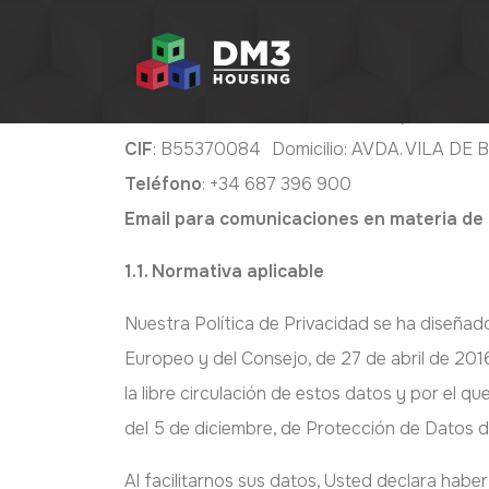
1. DATOS DEL RESPONS
Razón Social
: DM4 HOUSING SL (en adelante,
CIF
: B55370084 Domicilio: AVDA. VILA DE
Teléfono
: +34 687 396 900
Email para comunicaciones en materia de
1.1. Normativa aplicable
Nuestra Política de Privacidad se ha diseña
Europeo y del Consejo, de 27 de abril de 2016
la libre circulación de estos datos y por el 
del 5 de diciembre, de Protección de Datos d
Al facilitarnos sus datos, Usted declara habe