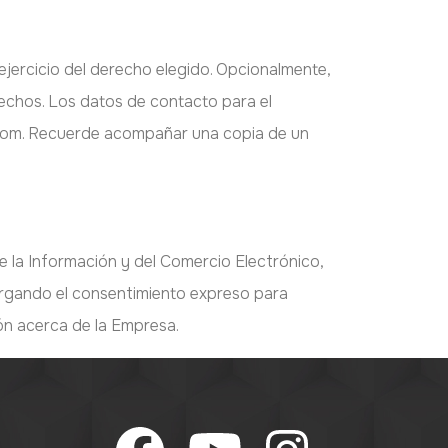
 ejercicio del derecho elegido. Opcionalmente,
echos. Los datos de contacto para el
.com. Recuerde acompañar una copia de un
de la Información y del Comercio Electrónico,
orgando el consentimiento expreso para
ión acerca de la Empresa.