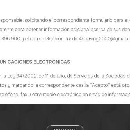
responsable, solicitando el correspondiente formulario para el
etente para obtener información adicional acerca de sus der
687 396 900 y el correo electrónico: dm4housing2020@gmail
MUNICACIONES ELECTRÓNICAS
 la Ley 34/2002, de 11 de julio, de Servicios de la Sociedad 
tos y marcando la correspondiente casilla “Acepto” está ot
, teléfono, fax u otro medio electrónico en envío de informac