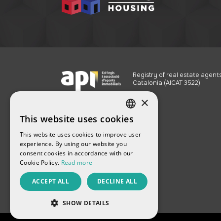
Registry of real estate agents
Catalonia (AICAT 3522)
×
This website uses cookies
SPANISH
This website uses cookies to improve user
ENGLISH
experience. By using our website you
consent cookies in accordance with our
FRENCH
Cookie Policy.
Read more
CATALAN
ACCEPT ALL
DECLINE ALL
RUSSIAN
SHOW DETAILS