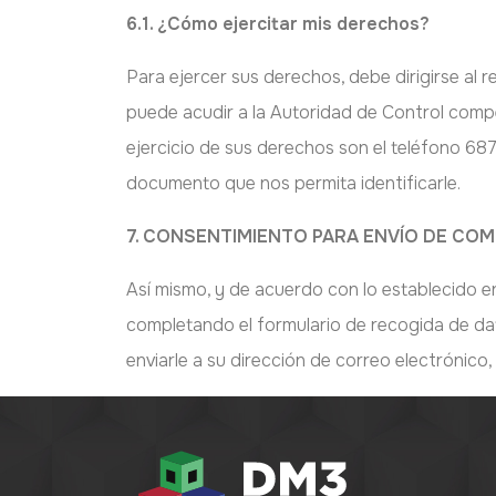
6.1. ¿Cómo ejercitar mis derechos?
Para ejercer sus derechos, debe dirigirse al 
puede acudir a la Autoridad de Control comp
ejercicio de sus derechos son el teléfono 
documento que nos permita identificarle.
7. CONSENTIMIENTO PARA ENVÍO DE CO
Así mismo, y de acuerdo con lo establecido en
completando el formulario de recogida de da
enviarle a su dirección de correo electrónico