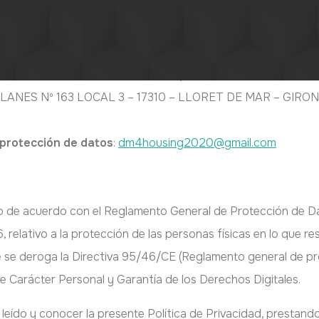
ABLE DEL TRATAMIENTO
 la “Empresa” o el “Responsable”).
 BLANES Nº 163 LOCAL 3 – 17310 – LLORET DE MAR – GIRO
 protección de datos
:
dm4housing2020@gmail.com
do de acuerdo con el Reglamento General de Protección de D
, relativo a la protección de las personas físicas en lo que r
que se deroga la Directiva 95/46/CE (Reglamento general de p
e Carácter Personal y Garantía de los Derechos Digitales.
r leído y conocer la presente Política de Privacidad, prestan