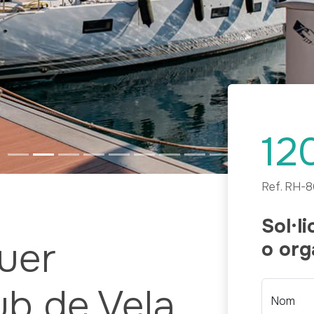
12
Ref.
RH-8
Sol·l
uer
o org
ub de Vela
Nom