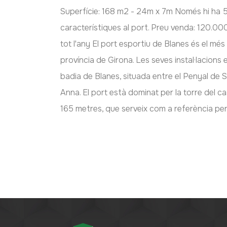
Superfície: 168 m2 - 24m x 7m Només hi ha 
característiques al port. Preu venda: 120.00
tot l'any El port esportiu de Blanes és el més
província de Girona. Les seves instal·lacions 
badia de Blanes, situada entre el Penyal de 
Anna. El port està dominat per la torre del ca
165 metres, que serveix com a referència per