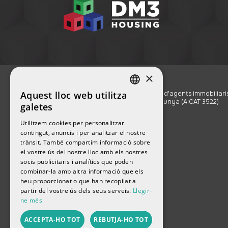
×
Aquest lloc web utilitza
Registre d'agents immobiliari
SPANISH
de Catalunya (AICAT 3522)
galetes
ENGLISH
Utilitzem cookies per personalitzar
contingut, anuncis i per analitzar el nostre
FRENCH
trànsit. També compartim informació sobre
el vostre ús del nostre lloc amb els nostres
CATALAN
socis publicitaris i analítics que poden
combinar-la amb altra informació que els
RUSSIAN
heu proporcionat o que han recopilat a
partir del vostre ús dels seus serveis.
Llegir-
ne més
ACCEPTA-HO TOT
REBUTJA-HO TOT