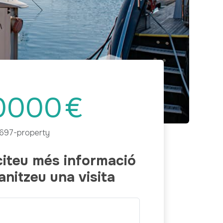
Next
0000
€
697-property
iciteu més informació
anitzeu una visita