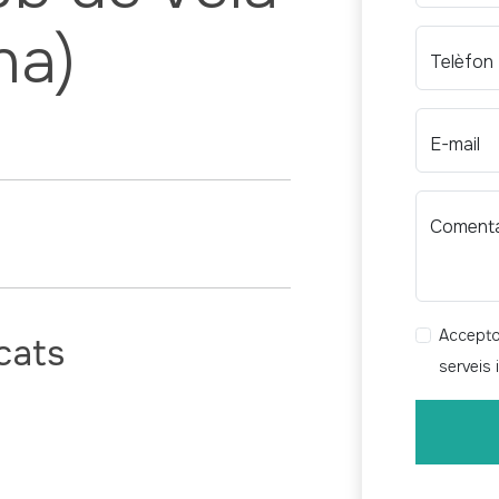
na)
Telèfon
E-mail
Comenta
Accepto 
cats
serveis 