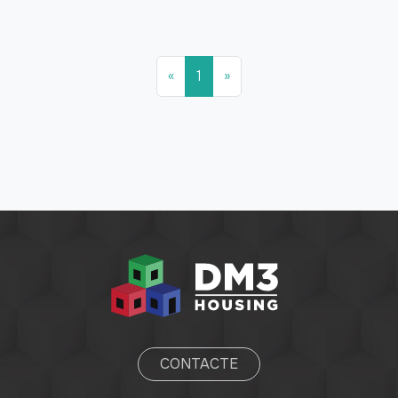
First
(current)
Last
«
1
»
CONTACTE