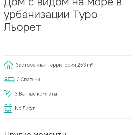
Дом с видом на море в
урбанизации Туро-
Льорет
Застроенная территория
253
m²
3
Спальни
3
Ванные комнаты
No
Лифт
Другие моменты