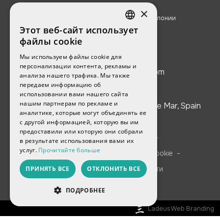
×
Реестр агентов по
недвижимости Каталонии
(AICAT 3522)
Этот веб-сайт использует
SPANISH
файлы cookie
ENGLISH
Мы используем файлы cookie для
персонализации контента, рекламы и
FRENCH
dm4housing2020@gmail.com
анализа нашего трафика. Мы также
передаем информацию об
CATALAN
использовании вами нашего сайта
нашим партнерам по рекламе и
RUSSIAN
Av. Vila de Blanes 162, Local 3, Lloret de Mar, Spain
аналитике, которые могут объединять ее
с другой информацией, которую вы им
предоставили или которую они собрали
-
Юридическое уведомление
в результате использования вами их
услуг.
Прочитайте больше
-
Политика использования файлов cookie
ПРИНЯТЬ ВСЕ
ОТКЛОНИТЬ ВСЕ
Политика конфиденциальности
ПОДРОБНЕЕ
Ladeus Web Branding
АНАЛИТИЧЕСКИЕ