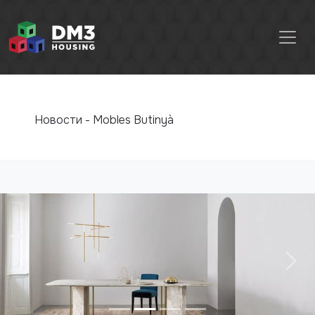
Новости
-
Mobles Butinyà
Previous
Nex