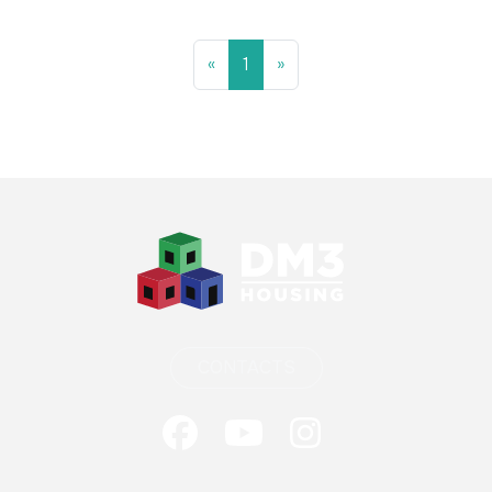
First
(current)
Last
«
1
»
CONTACTS