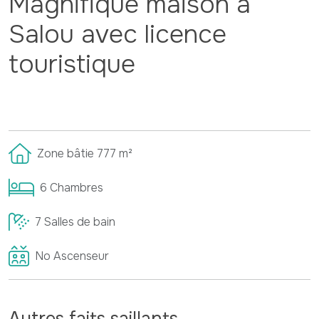
Magnifique maison à
Salou avec licence
touristique
Zone bâtie
777
m²
6
Chambres
7
Salles de bain
No
Ascenseur
Autres faits saillants