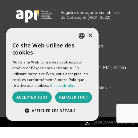
Registre des agents immobiliers
de Catalogne (AICAT 3522)
×
Ce site Web utilise des
dm4housing2020@gmail.com
SPANISH
cookies
ENGLISH
Notre site Web utilise des cookies pour
Av. Vila de Blanes 162, Local 3, Lloret de Mar, Spain
améliorer l'expérience utilisateur. En
FRENCH
utilisant notre site Web, vous acceptez les
cookies conformément à notre Politique
CATALAN
relative aux cookies.
En savoir plus
-
-
Mentions légales
Politique de cookies
RUSSIAN
ACCEPTER TOUT
REFUSER TOUT
Politique de confidentialité
AFFICHER LES DÉTAILS
Ladeus Web Branding
PERFORMANCE
CIBLAGE